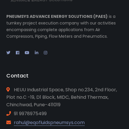
PNEUMSYS ADVANCE ENERGY SOLUTIONS (PAES)
is a
turnkey project execution company with our activities
encompassing complete applications from Air
Compressors, Piping, Flow Meters and Pneumatics.
Contact
HEUU Industrial Space, Shop no.234, 2nd Floor,
Plot no.C -19, D1 Block, MIDC, Behind Thermax,
Chinchwad, Pune-411019
91 9978975499
rahul@eqofluidspneumsys.com