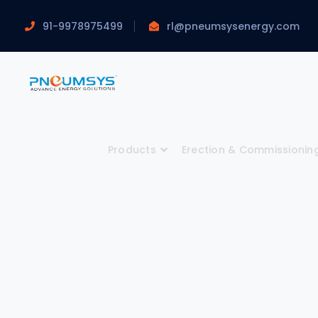
91-9978975499
rl@pneumsysenergy.com
Products
Erection & Commissionin