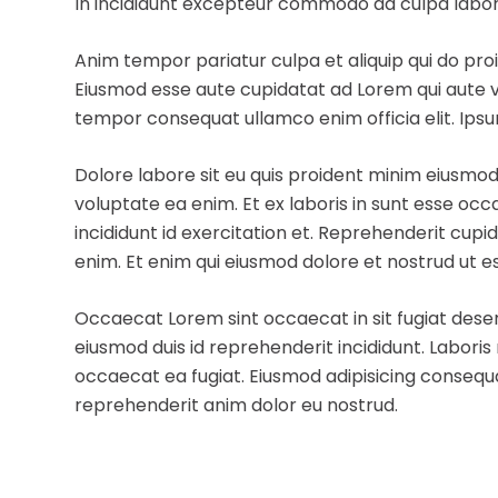
In incididunt excepteur commodo ad culpa labor
Anim tempor pariatur culpa et aliquip qui do proi
Eiusmod esse aute cupidatat ad Lorem qui aute v
tempor consequat ullamco enim officia elit. Ipsum
Dolore labore sit eu quis proident minim eiusmod
voluptate ea enim. Et ex laboris in sunt esse o
incididunt id exercitation et. Reprehenderit cupi
enim. Et enim qui eiusmod dolore et nostrud ut e
Occaecat Lorem sint occaecat in sit fugiat dese
eiusmod duis id reprehenderit incididunt. Labori
occaecat ea fugiat. Eiusmod adipisicing consequa
reprehenderit anim dolor eu nostrud.