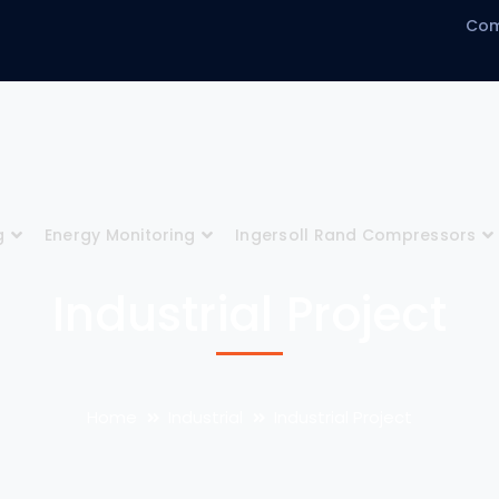
Com
g
Energy Monitoring
Ingersoll Rand Compressors
Industrial Project
Home
Industrial
Industrial Project