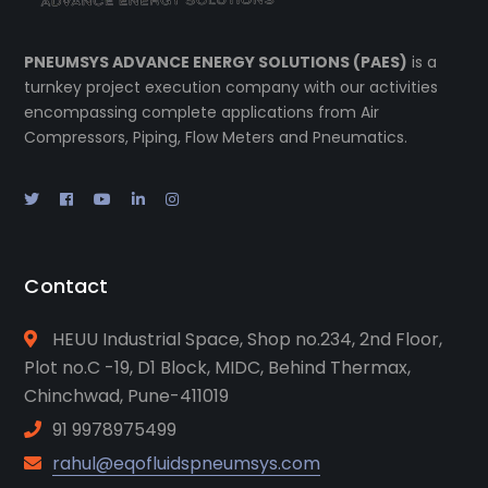
PNEUMSYS ADVANCE ENERGY SOLUTIONS (PAES)
is a
turnkey project execution company with our activities
encompassing complete applications from Air
Compressors, Piping, Flow Meters and Pneumatics.
Contact
HEUU Industrial Space, Shop no.234, 2nd Floor,
Plot no.C -19, D1 Block, MIDC, Behind Thermax,
Chinchwad, Pune-411019
91 9978975499
rahul@eqofluidspneumsys.com