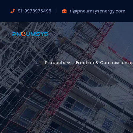
91-9978975499
rl@pneumsysenergy.com
Products
Erection & Commissionin