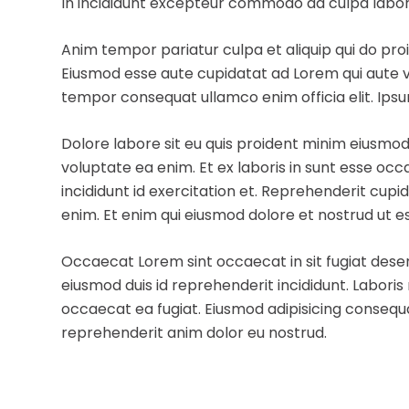
In incididunt excepteur commodo ad culpa labor
Anim tempor pariatur culpa et aliquip qui do proi
Eiusmod esse aute cupidatat ad Lorem qui aute v
tempor consequat ullamco enim officia elit. Ipsum
Dolore labore sit eu quis proident minim eiusmod
voluptate ea enim. Et ex laboris in sunt esse o
incididunt id exercitation et. Reprehenderit cupi
enim. Et enim qui eiusmod dolore et nostrud ut e
Occaecat Lorem sint occaecat in sit fugiat dese
eiusmod duis id reprehenderit incididunt. Labori
occaecat ea fugiat. Eiusmod adipisicing consequa
reprehenderit anim dolor eu nostrud.