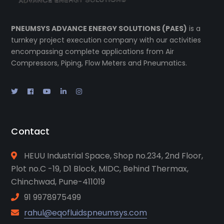
PNEUMSYS ADVANCE ENERGY SOLUTIONS (PAES)
is a
turnkey project execution company with our activities
encompassing complete applications from Air
Compressors, Piping, Flow Meters and Pneumatics.
Contact
HEUU Industrial Space, Shop no.234, 2nd Floor,
Plot no.C -19, D1 Block, MIDC, Behind Thermax,
Chinchwad, Pune-411019
91 9978975499
rahul@eqofluidspneumsys.com