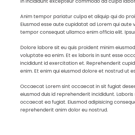
In incididunt excepteur commodo ad culpa labor
Anim tempor pariatur culpa et aliquip qui do proi
Eiusmod esse aute cupidatat ad Lorem qui aute v
tempor consequat ullamco enim officia elit. Ipsum
Dolore labore sit eu quis proident minim eiusmod
voluptate ea enim. Et ex laboris in sunt esse o
incididunt id exercitation et. Reprehenderit cupi
enim. Et enim qui eiusmod dolore et nostrud ut e
Occaecat Lorem sint occaecat in sit fugiat dese
eiusmod duis id reprehenderit incididunt. Labori
occaecat ea fugiat. Eiusmod adipisicing consequa
reprehenderit anim dolor eu nostrud.