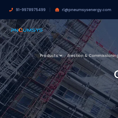
91-9978975499
rl@pneumsysenergy.com
Products
Erection & Commissionin